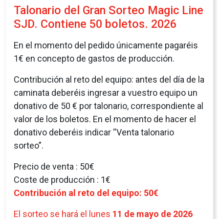
El sorteo se hará el lunes
11 de mayo de 2026
Anterior
Segü
Pulsera "Somos lo que compartimos"
Pulsera de tela bordada Somos lo que
compartimos. Largo de 30cm. Cierre de bambú
para ajustarla a la muñeca.
Precio de venta : 2,00€
Coste de producción : 1,00€
Contribución al reto del equipo: 1,00€