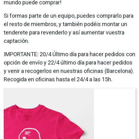
mundo puede comprar!
Si formas parte de un equipo, puedes comprarlo para
el resto de miembros, y también podéis montar un
tenderete para revenderlo y así aumentar vuestra
captación.
IMPORTANTE: 20/4 Último día para hacer pedidos con
opción de envío y 22/4 último día para hacer pedidos
y venir a recogerlos en nuestras oficinas (Barcelona).
Recogida en oficinas hasta el 24/4 a las 15h.
Anterior
Segü
Camiseta adulto
Camiseta de algodón orgánico. Ilustración de
Arianne Faber.
Modelo adulto:
tallas S / M / L / XL / XXL