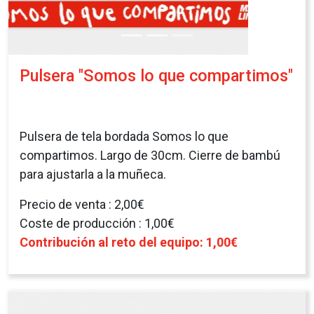
MUA MUA Protector labial solidario
Protector labial solidario que te cuida y cuida a las
personas atendidas en San Juan de Dios.
Los labios son esenciales. Con ellos nos
comunicamos y mostramos nuestras
emociones en forma de palabras, sonrisas o
besos. Por eso, en San Juan de Dios hemos
creado un producto para cuidarte y que, al mismo
tiempo, cuida a quienes más lo necesitan.
Factor de protección ALTA SPF30 UVB y UVA.
Labios hidratados y protegidos durante todo
el año.
Efecto regenerador y propiedades
antiinflamatorias.
Fórmula vegana con Aloe vera resistente al