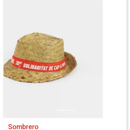
individual reciclada.
Precio de venta: 4,00€
Coste de producción : 1,00€
Contribución al reto del equipo: 3,00€
Contacto
Preguntas frecuentes
Privacidad y aviso legal
Política de cookies
Canal de denuncia
Síguenos