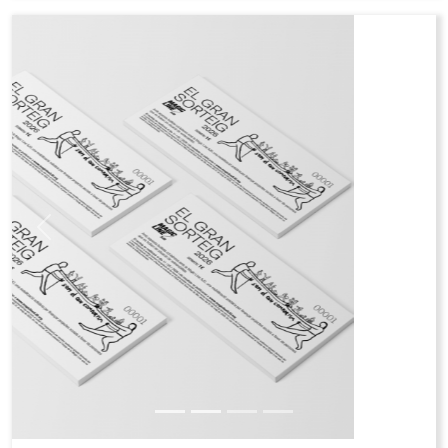
Talonario del Gran Sorteo Magic Line
SJD. Contiene 50 boletos. 2026
En el momento del pedido únicamente pagaréis
1€ en concepto de gastos de producción.
Contribución al reto del equipo: antes del día de la
caminata deberéis ingresar a vuestro equipo un
donativo de 50 € por talonario, correspondiente al
valor de los boletos. En el momento de hacer el
donativo deberéis indicar “Venta talonario
sorteo”.
Precio de venta : 50€
Coste de producción : 1€
Contribución al reto del equipo: 50€