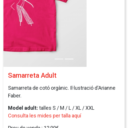
Anterior
Segü
Samarreta Adult
Samarreta de cotó orgànic. Il·lustració d'Arianne
Faber.
Model adult:
talles S / M / L / XL / XXL
Consulta les mides per talla aquí
Preu de venda : 12,00€