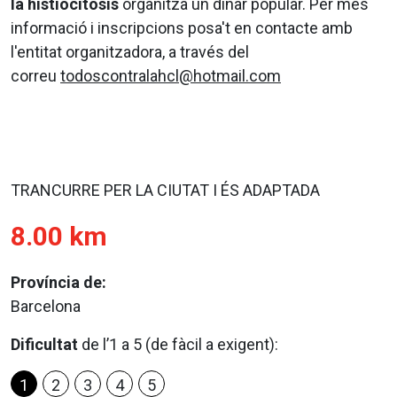
la histiocitosis
organitza un dinar popular. Per més
informació i inscripcions posa't en contacte amb
l'entitat organitzadora, a través del
correu
todoscontralahcl@hotmail.com
TRANCURRE PER LA CIUTAT I ÉS ADAPTADA
8.00 km
Província de:
Barcelona
Dificultat
de l’1 a 5 (de fàcil a exigent):
1
2
3
4
5