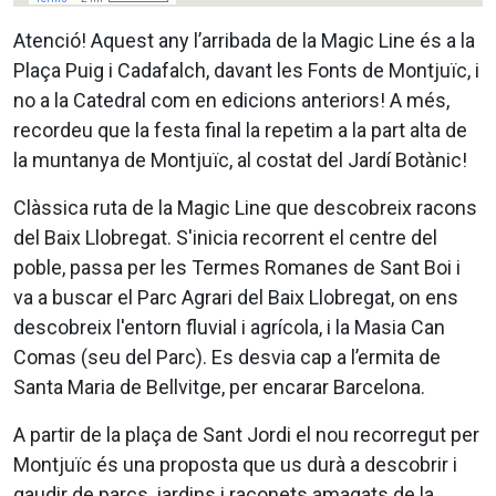
Atenció! Aquest any l’arribada de la Magic Line és a la
Plaça Puig i Cadafalch, davant les Fonts de Montjuïc, i
no a la Catedral com en edicions anteriors! A més,
recordeu que la festa final la repetim a la part alta de
la muntanya de Montjuïc, al costat del Jardí Botànic!
Clàssica ruta de la Magic Line que descobreix racons
del Baix Llobregat. S'inicia recorrent el centre del
poble, passa per les Termes Romanes de Sant Boi i
va a buscar el Parc Agrari del Baix Llobregat, on ens
descobreix l'entorn fluvial i agrícola, i la Masia Can
Comas (seu del Parc). Es desvia cap a l’ermita de
Santa Maria de Bellvitge, per encarar Barcelona.
A partir de la plaça de Sant Jordi el nou recorregut per
Montjuïc és una proposta que us durà a descobrir i
gaudir de parcs, jardins i raconets amagats de la