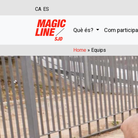
CA
ES
Què és?
Com particip
Home
»
Equips