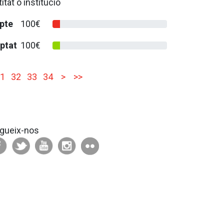
itat o institució
pte
100€
ptat
100€
1
32
33
34
>
>>
gueix-nos