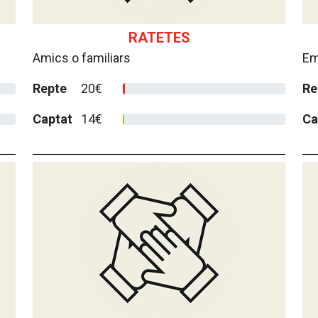
RATETES
Amics o familiars
Em
Repte
20€
Re
Captat
14€
Ca