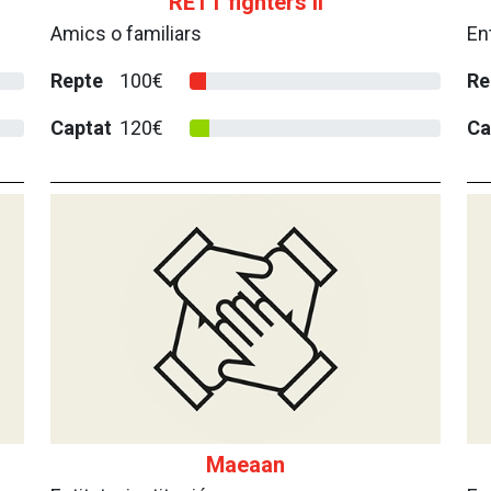
RETT fighters II
Amics o familiars
Ent
Repte
100€
Re
Captat
120€
Ca
Maeaan