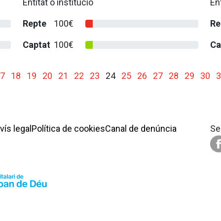
Entitat o institució
Ent
Repte
100€
Re
Captat
100€
Ca
7
18
19
20
21
22
23
24
25
26
27
28
29
30
3
avís legal
Política de cookies
Canal de denúncia
Se