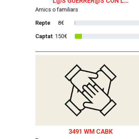
L@S GUERRER@S CON L...
Amics o familiars
Repte
8€
Captat
150€
3491 WM CABK