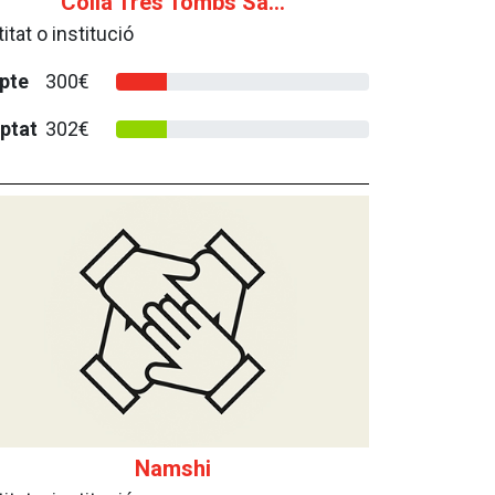
Colla Tres Tombs Sa...
itat o institució
pte
300€
ptat
302€
Namshi