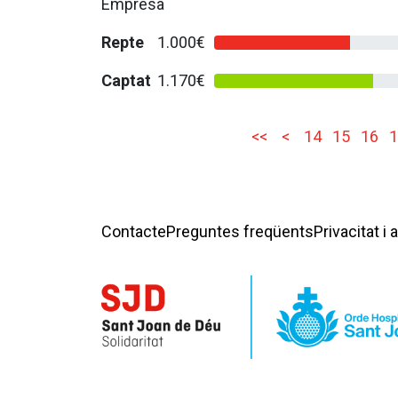
Empresa
Repte
1.000€
Captat
1.170€
<<
<
14
15
16
1
Contacte
Preguntes freqüents
Privacitat i 